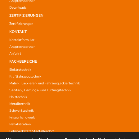
Ansprechpartner
Downloads
ZERTIFIZIERUNGEN
Zertifizierungen
KONTAKT
Kontaktformular
Ansprechpartner
Anfahrt
FACHBEREICHE
Elektrotechnik
Kraftfahrzeugtechnik
Maler-, Lackierer- und Fahrzeuglackiertechnik
Sanitär-, Heizungs- und Lüftungstechnik
Holztechnik
Metalltechnik
Schweißtechnik
Friseurhandwerk
Rehabilitation
Lehrwerkstatt Stadtallendorf
Aufstiegsfortbildung