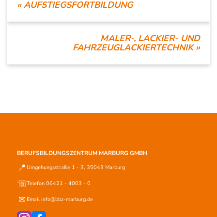
«
AUFSTIEGSFORTBILDUNG
MALER-, LACKIER- UND
FAHRZEUGLACKIERTECHNIK
»
BERUFSBILDUNGSZENTRUM MARBURG GMBH
📍
Umgehungsstraße 1 - 3, 35043 Marburg
☏
Telefon 06421 - 4003 - 0
✉
Email info@bbz-marburg.de