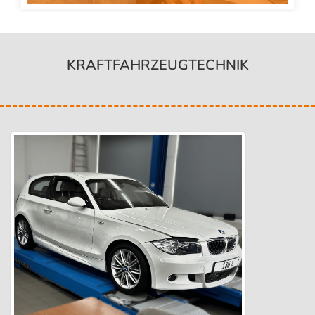
" class="img-responsive">
KRAFTFAHRZEUGTECHNIK