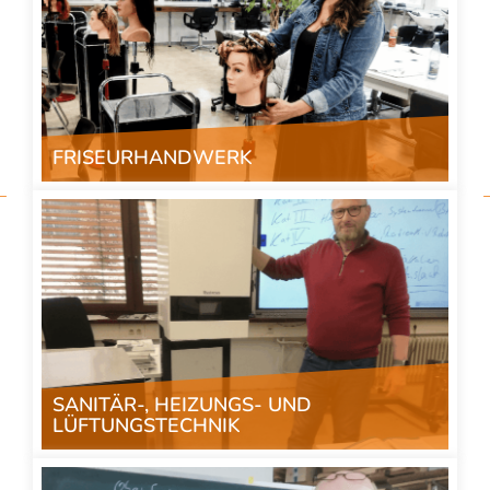
FRISEURHANDWERK
" class="img-responsive">
SANITÄR-, HEIZUNGS- UND
LÜFTUNGSTECHNIK
" class="img-responsive">