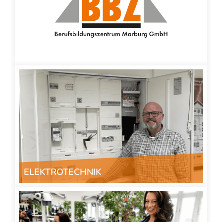
ELEKTROTECHNIK
" class="img-responsive">