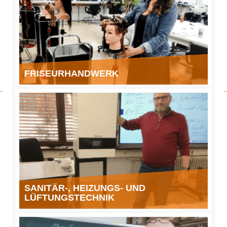
FRISEURHANDWERK
" class="img-responsive">
SANITÄR-, HEIZUNGS- UND
LÜFTUNGSTECHNIK
" class="img-responsive">