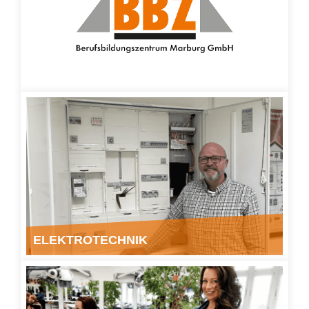
ELEKTROTECHNIK
" class="img-responsive">