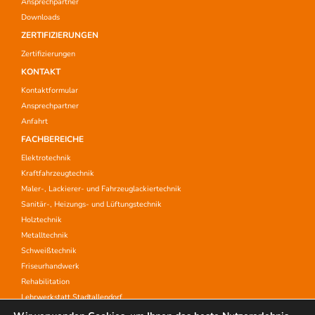
Ansprechpartner
Downloads
ZERTIFIZIERUNGEN
Zertifizierungen
KONTAKT
Kontaktformular
Ansprechpartner
Anfahrt
FACHBEREICHE
Elektrotechnik
Kraftfahrzeugtechnik
Maler-, Lackierer- und Fahrzeuglackiertechnik
Sanitär-, Heizungs- und Lüftungstechnik
Holztechnik
Metalltechnik
Schweißtechnik
Friseurhandwerk
Rehabilitation
Lehrwerkstatt Stadtallendorf
Aufstiegsfortbildung