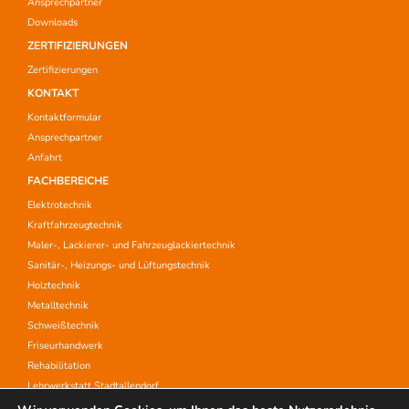
Ansprechpartner
Downloads
ZERTIFIZIERUNGEN
Zertifizierungen
KONTAKT
Kontaktformular
Ansprechpartner
Anfahrt
FACHBEREICHE
Elektrotechnik
Kraftfahrzeugtechnik
Maler-, Lackierer- und Fahrzeuglackiertechnik
Sanitär-, Heizungs- und Lüftungstechnik
Holztechnik
Metalltechnik
Schweißtechnik
Friseurhandwerk
Rehabilitation
Lehrwerkstatt Stadtallendorf
Aufstiegsfortbildung