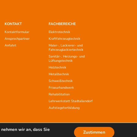
KONTAKT
FACHBEREICHE
Kontaktformular
Elektrotechnik
Ansprechpartner
Kraftfahrzeugtechnik
Anfahrt
Maler-, Lackierer- und
Fahrzeuglackiertechnik
Sanitär-, Heizungs- und
Lüftungstechnik
Holztechnik
Metalltechnik
Schweißtechnik
Friseurhandwerk
Rehabilitation
Lehrwerkstatt Stadtallendorf
Aufstiegsfortbildung
 nehmen wir an, dass Sie
Zustimmen