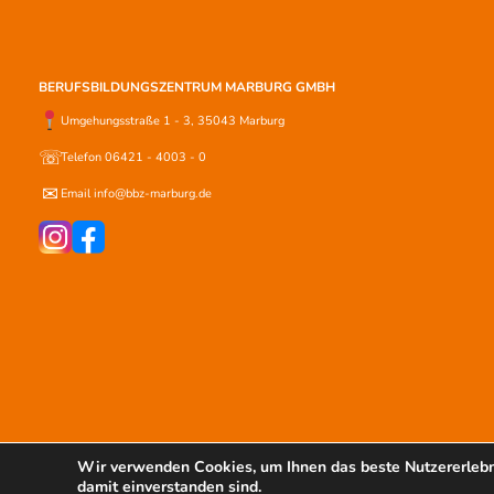
BERUFSBILDUNGSZENTRUM MARBURG GMBH
Umgehungsstraße 1 - 3, 35043 Marburg
☏
Telefon 06421 - 4003 - 0
✉
Email info@bbz-marburg.de
IMPRESSUM
DATENSCHUTZERKLÄRUNG
Wir verwenden Cookies, um Ihnen das beste Nutzererlebni
damit einverstanden sind.