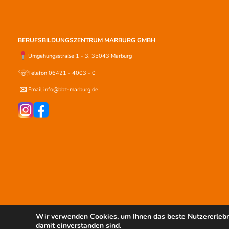
BERUFSBILDUNGSZENTRUM MARBURG GMBH
Umgehungsstraße 1 - 3, 35043 Marburg
☏
Telefon 06421 - 4003 - 0
✉
Email info@bbz-marburg.de
IMPRESSUM
DATENSCHUTZERKLÄRUNG
Wir verwenden Cookies, um Ihnen das beste Nutzererlebni
damit einverstanden sind.