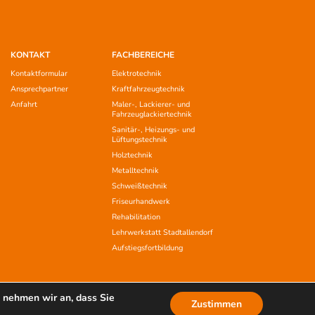
KONTAKT
FACHBEREICHE
Kontaktformular
Elektrotechnik
Ansprechpartner
Kraftfahrzeugtechnik
Anfahrt
Maler-, Lackierer- und
Fahrzeuglackiertechnik
Sanitär-, Heizungs- und
Lüftungstechnik
Holztechnik
Metalltechnik
Schweißtechnik
Friseurhandwerk
Rehabilitation
Lehrwerkstatt Stadtallendorf
Aufstiegsfortbildung
 nehmen wir an, dass Sie
Zustimmen