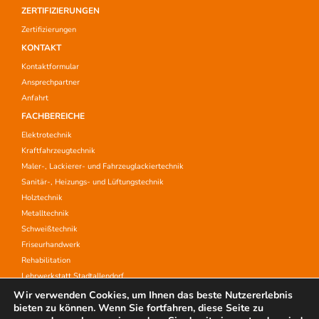
ZERTIFIZIERUNGEN
Zertifizierungen
KONTAKT
Kontaktformular
Ansprechpartner
Anfahrt
FACHBEREICHE
Elektrotechnik
Kraftfahrzeugtechnik
Maler-, Lackierer- und Fahrzeuglackiertechnik
Sanitär-, Heizungs- und Lüftungstechnik
Holztechnik
Metalltechnik
Schweißtechnik
Friseurhandwerk
Rehabilitation
Lehrwerkstatt Stadtallendorf
Aufstiegsfortbildung
Wir verwenden Cookies, um Ihnen das beste Nutzererlebnis
bieten zu können. Wenn Sie fortfahren, diese Seite zu