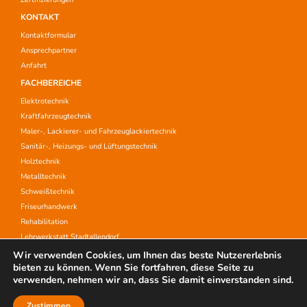
KONTAKT
Kontaktformular
Ansprechpartner
Anfahrt
FACHBEREICHE
Elektrotechnik
Kraftfahrzeugtechnik
Maler-, Lackierer- und Fahrzeuglackiertechnik
Sanitär-, Heizungs- und Lüftungstechnik
Holztechnik
Metalltechnik
Schweißtechnik
Friseurhandwerk
Rehabilitation
Lehrwerkstatt Stadtallendorf
Aufstiegsfortbildung
Wir verwenden Cookies, um Ihnen das beste Nutzererlebnis
bieten zu können. Wenn Sie fortfahren, diese Seite zu
verwenden, nehmen wir an, dass Sie damit einverstanden sind.
IMPRESSUM
DATENSCHUTZERKLÄRUNG
Zustimmen